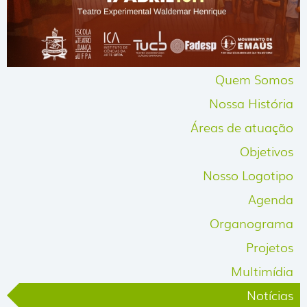
Quem Somos
Nossa História
Áreas de atuação
Objetivos
Nosso Logotipo
Agenda
Organograma
Projetos
Multimídia
Notícias