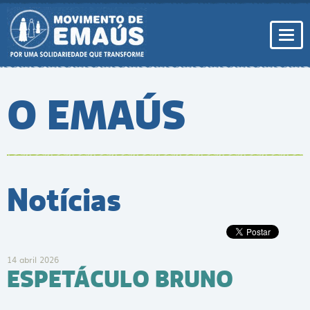
Pular
para
conteúdo
Togg
navi
O EMAÚS
Notícias
14 abril 2026
ESPETÁCULO BRUNO