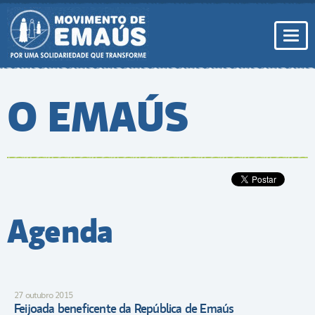
Pular
para
conteúdo
Togg
navi
O EMAÚS
Agenda
27 outubro 2015
Feijoada beneficente da República de Emaús