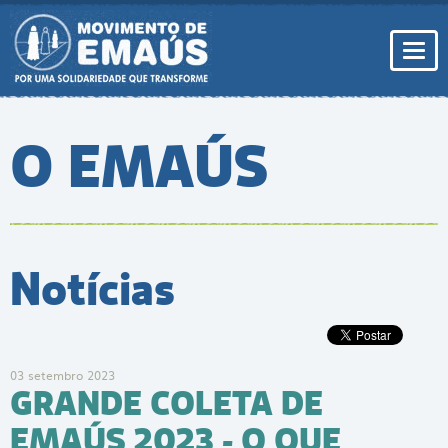
Pular
para
conteúdo
Togg
navi
O EMAÚS
Notícias
03 setembro 2023
GRANDE COLETA DE
EMAÚS 2023 - O QUE