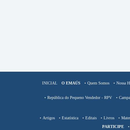
INICIAL
O EMAÚS
Quem Somos
Nossa Hi
República do Pequeno Vendedor - RPV
Campa
Artigos
Estatística
Editais
Livros
Mater
PARTICIPE