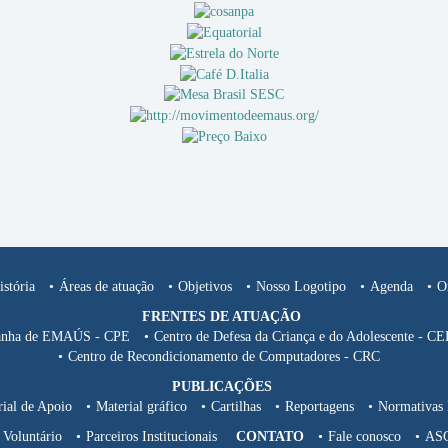
stória
Áreas de atuação
Objetivos
Nosso Logotipo
Agenda
O
FRENTES DE ATUAÇÃO
nha de EMAÚS - CPE
Centro de Defesa da Criança e do Adolescente - 
Centro de Recondicionamento de Computadores - CRC
PUBLICAÇÕES
ial de Apoio
Material gráfico
Cartilhas
Reportagens
Normativas 
Voluntário
Parceiros Institucionais
CONTATO
Fale conosco
AS