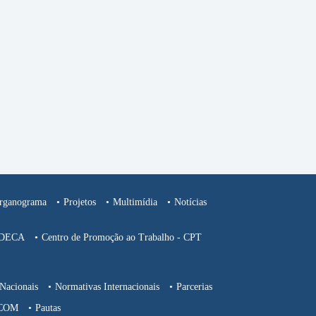
rganograma
Projetos
Multimídia
Notícias
CEDECA
Centro de Promoção ao Trabalho - CPT
Nacionais
Normativas Internacionais
Parcerias
COM
Pautas