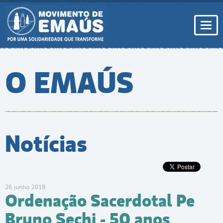
Pular
para
conteúdo
Togg
navi
O EMAÚS
Notícias
26 junho 2018
Ordenação Sacerdotal Pe
Bruno Sechi - 50 anos