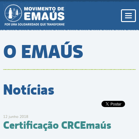
Pular
para
conteúdo
Togg
navi
O EMAÚS
Notícias
12 junho 2018
Certificação CRCEmaús