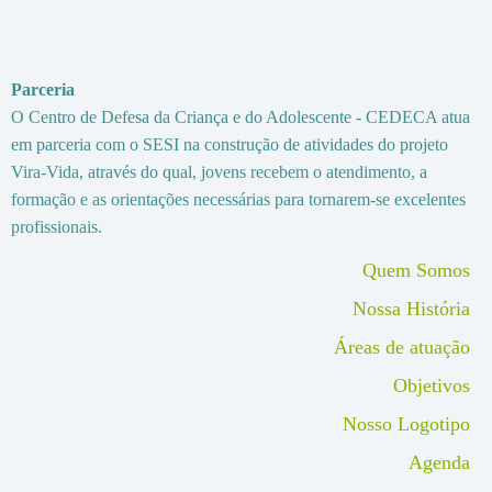
Parceria
O Centro de Defesa da Criança e do Adolescente - CEDECA atua
em parceria com o SESI na construção de atividades do projeto
Vira-Vida, através do qual, jovens recebem o atendimento, a
formação e as orientações necessárias para tornarem-se excelentes
profissionais.
Pilule prix
priligy france
. Vente libre france.
Quem Somos
Problemes de l’erection
viagra en vente en france
. En france prix.
Nossa História
Prix canada,
prix viagra avec ordonnance
. Des bons plans toute l’ann
Áreas de atuação
Acheter suisse,
levitra pas cher ligne
. Acheter medicament en ligne.
Objetivos
Nosso Logotipo
Agenda