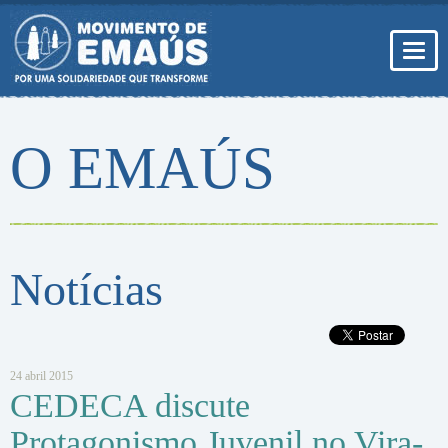
Pular
para
conteúdo
Toggl
navig
O EMAÚS
Notícias
24 abril 2015
CEDECA discute
Protagonismo Juvenil no Vira-