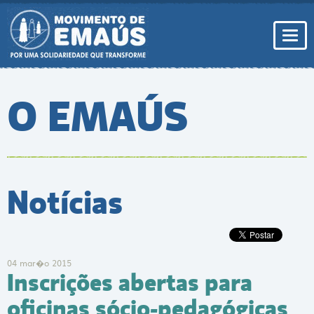
Pular
para
conteúdo
Togg
navi
O EMAÚS
Notícias
04 mar�o 2015
Inscrições abertas para
oficinas sócio-pedagógicas