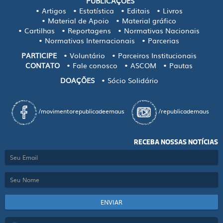
PUBLICAÇÕES
Artigos
Estatística
Editais
Livros
Material de Apoio
Material gráfico
Cartilhas
Reportagens
Normativas Nacionais
Normativas Internacionais
Parcerias
PARTICIPE
Voluntário
Parceiros Institucionais
CONTATO
Fale conosco
ASCOM
Pautas
DOAÇÕES
Sócio Solidário
/movimentorepublicadeemaus
/republicademaus
RECEBA NOSSAS NOTÍCIAS
ENVIAR