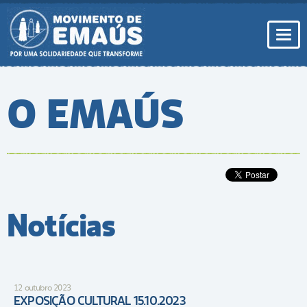
Pular
para
conteúdo
Togg
navi
O EMAÚS
Notícias
12 outubro 2023
EXPOSIÇÃO CULTURAL 15.10.2023